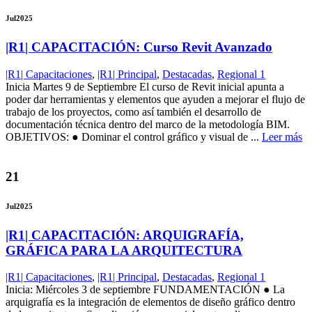
Jul
2025
|R1| CAPACITACIÓN: Curso Revit Avanzado
|R1| Capacitaciones
,
|R1| Principal
,
Destacadas
,
Regional 1
Inicia Martes 9 de Septiembre El curso de Revit inicial apunta a
poder dar herramientas y elementos que ayuden a mejorar el flujo de
trabajo de los proyectos, como así también el desarrollo de
documentación técnica dentro del marco de la metodología BIM.
OBJETIVOS: ● Dominar el control gráfico y visual de ...
Leer más
21
Jul
2025
|R1| CAPACITACIÓN: ARQUIGRAFÍA,
GRÁFICA PARA LA ARQUITECTURA
|R1| Capacitaciones
,
|R1| Principal
,
Destacadas
,
Regional 1
Inicia: Miércoles 3 de septiembre FUNDAMENTACIÓN ● La
arquigrafía es la integración de elementos de diseño gráfico dentro