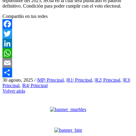
septiembre del 2025, fecha en la cual será publicado el padrón
definitivo. Condición para poder cumplir con el voto electoral.
Compartilo en tus redes
Facebook
Twitter
LinkedIn
WhatsApp
Email
30 agosto, 2025
/
|MP| Principal
,
|R1| Principal
,
|R2| Principal
,
|R3|
Compartir
Principal
,
|R4| Principal
Volver atrás