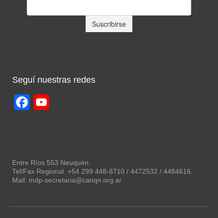
Seguí nuestras redes
Facebook
YouTube
Channel
Entre Ríos 553 Neuquén.
Tel/Fax Regional. +54 299 448-8710 / 4472532 / 4484616.
Mail: mdp-secretaria@canqn.org.ar