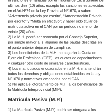
ni sanciones emanadas por el Tribunal de Ética durante los
últimos diez (10) años, excepto las sanciones establecidas
en el Art.Nº74 de la Ley Provincial Nº1670, a saber:
“Advertencia privada por escrito”, “Amonestación Privada
por escrito” y “Multa en efectivo”; y haber sido titular de
matrícula activa en el CAN por un período no menor de
veinte (20) años.
2) La M.H. podrá ser revocada por el Consejo Superior,
por simple mayoría, si algunas de las pautas descritas en
el punto anterior dejasen de cumplirse.
3) Los beneficiarios de la M.H. no pagarán la Cuota de
Ejercicio Profesional (CEP), las cuotas de capacitaciones
y cualquier otro costo de similares características.
4) Los matriculados encuadrados en la M.H. mantendrán
todos los derechos y obligaciones establecidos en la Ley
Nº1670 y normativas emanadas por el CAN.
5) No aplica el otorgamiento de M.H. a los beneficiarios de
la Matrícula Interprovincial (MIP).
Matrícula Pasiva (M.P.)
1) La Matrícula Pasiva (M.P.) podrá ser otorgada a los