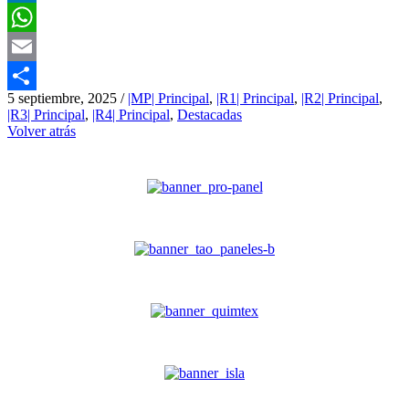
LinkedIn
WhatsApp
Email
5 septiembre, 2025
/
|MP| Principal
,
|R1| Principal
,
|R2| Principal
,
Compartir
|R3| Principal
,
|R4| Principal
,
Destacadas
Volver atrás