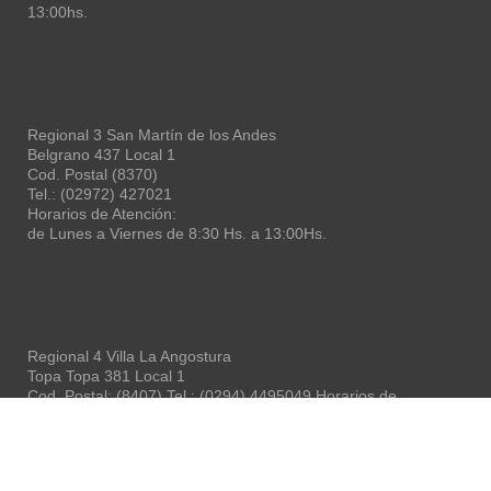
13:00hs.
Regional 3 San Martín de los Andes
Belgrano 437 Local 1
Cod. Postal (8370)
Tel.: (02972) 427021
Horarios de Atención:
de Lunes a Viernes de 8:30 Hs. a 13:00Hs.
Regional 4 Villa La Angostura
Topa Topa 381 Local 1
Cod. Postal: (8407) Tel.: (0294) 4495049 Horarios de
Atención: de Lunes a Viernes de 10:30 Hs. a 13:00Hs.
CAN
- Colegio de Arquitectos de Neuquén © 2026