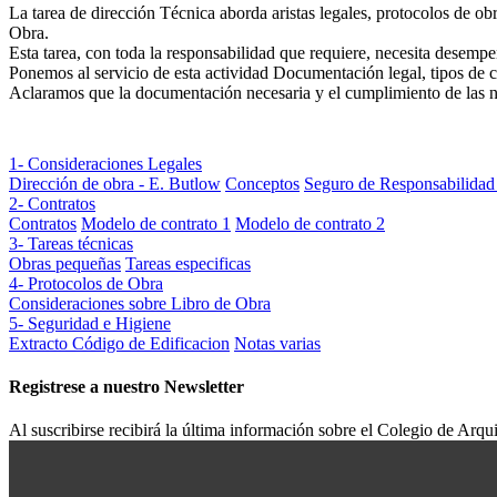
La tarea de dirección Técnica aborda aristas legales, protocolos de obr
Obra.
Esta tarea, con toda la responsabilidad que requiere, necesita desempe
Ponemos al servicio de esta actividad Documentación legal, tipos de c
Aclaramos que la documentación necesaria y el cumplimiento de las nor
1- Consideraciones Legales
Dirección de obra - E. Butlow
Conceptos
Seguro de Responsabilidad 
2- Contratos
Contratos
Modelo de contrato 1
Modelo de contrato 2
3- Tareas técnicas
Obras pequeñas
Tareas especificas
4- Protocolos de Obra
Consideraciones sobre Libro de Obra
5- Seguridad e Higiene
Extracto Código de Edificacion
Notas varias
Registrese a nuestro
Newsletter
Al suscribirse recibirá la última información sobre el Colegio de A