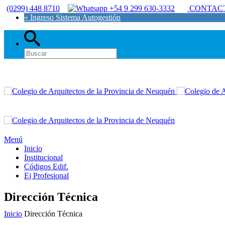
(0299) 448 8710
+54 9 299 630-3332
CONTAC
» Ingreso Sistema Autogestión
Menú
Inicio
Institucional
Códigos Edif.
Ej Profesional
Dirección Técnica
Inicio
Dirección Técnica