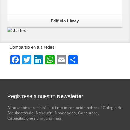
Edificio Limay
Compartilo en tus redes
Facebook
Twitter
LinkedIn
WhatsApp
Email
Compartir
Registrese a nuestro
Newsletter
Al suscribirse recibirá la última información sobre el Colegio de
Arquitectos del Neuquén. Novedades, Concursos,
Capacitaciones y mucho más.