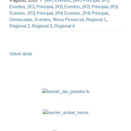
4 agosto, 2020
/
|MP| Eventos
,
|MP| Principal
,
|R1|
Eventos
,
|R1| Principal
,
|R2| Eventos
,
|R2| Principal
,
|R3|
Eventos
,
|R3| Principal
,
|R4| Eventos
,
|R4| Principal
,
Destacadas
,
Eventos
,
Mesa Provincial
,
Regional 1
,
Regional 2
,
Regional 3
,
Regional 4
Volver atrás