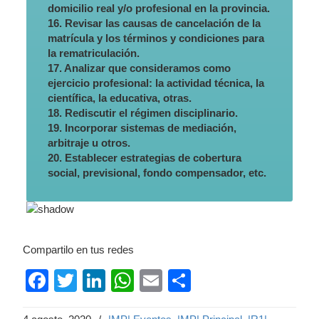
domicilio real y/o profesional en la provincia.
16. Revisar las causas de cancelación de la
matrícula y los términos y condiciones para
la rematriculación.
17. Analizar que consideramos como
ejercicio profesional: la actividad técnica, la
científica, la educativa, otras.
18. Rediscutir el régimen disciplinario.
19. Incorporar sistemas de mediación,
arbitraje u otros.
20. Establecer estrategias de cobertura
social, previsional, fondo compensador, etc.
Compartilo en tus redes
Facebook
Twitter
LinkedIn
WhatsApp
Email
Compartir