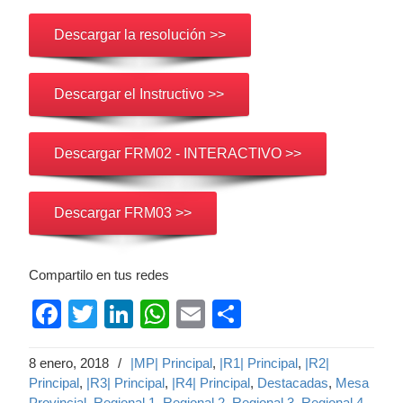
Descargar la resolución >>
Descargar el Instructivo >>
Descargar FRM02 - INTERACTIVO >>
Descargar FRM03 >>
Compartilo en tus redes
Facebook
Twitter
LinkedIn
WhatsApp
Email
Compartir
8 enero, 2018
/
|MP| Principal
,
|R1| Principal
,
|R2|
Principal
,
|R3| Principal
,
|R4| Principal
,
Destacadas
,
Mesa
Provincial
,
Regional 1
,
Regional 2
,
Regional 3
,
Regional 4