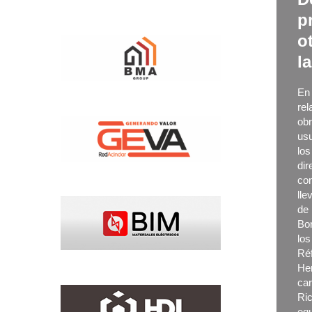
p
o
l
En 
rel
obr
usu
los
dir
con
lle
de 
Bo
los
Réf
He
car
Ric
equ