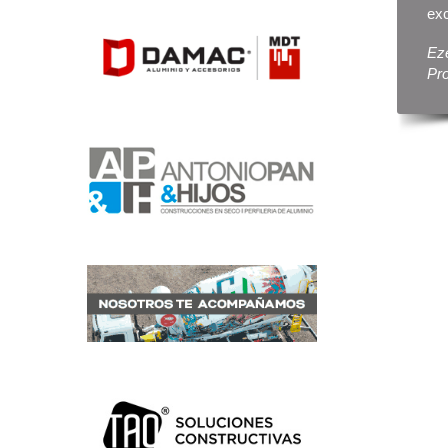
exc
Eze
Pr