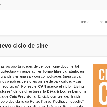
O
Inicio
Insti
uevo ciclo de cine
as las oportunidades de ver buen cine documental
rquitectura y menos aún
en forma libre y gratuita,
en
a grande y en una sala con comodidades (mea culpa,
os a pobres versiones on line de baja calidad y casi
 recortadas). Por eso
el CAN acerca el ciclo “Living
ctures” de los directores Ila Bêka & Louise Lemoine
ala de Caja Previsional.
El ciclo comprende: “Inside
sobre dos obras de Renzo Piano; “Koolhass houselife”
e se investiga el uso diario de la Maison Bordeaux de