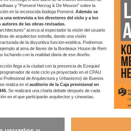
lhaas y “Pomerol Herzog & De Meuron” sobre la
nción en la reconocida bodega Pomerol.
Además se
a una entrevista a los directores del ciclo y a los
 autores de las obras revisadas.
architectures” acerca al espectador la visión del usuario
obras de arquitectos estrella, dando una visión
racturada de la disyuntiva función-estética. Podremos
 ejemplo al ama de llaves de la Bordeaux House de Rem
s luchando con la realidad diaria de ese diseño.
ección llega a la ciudad con la presencia de Ezequiel
, programador de este ciclo ya proyectado en el CPAU
o Profesional de Arquitectura y Urbanismo) de Buenos
se realiza en el
auditorio de la Caja previsional en
445.
Se realizará una charla debate después de cada
ión en el que participarán arquitectos y cineastas.
e usuarios y