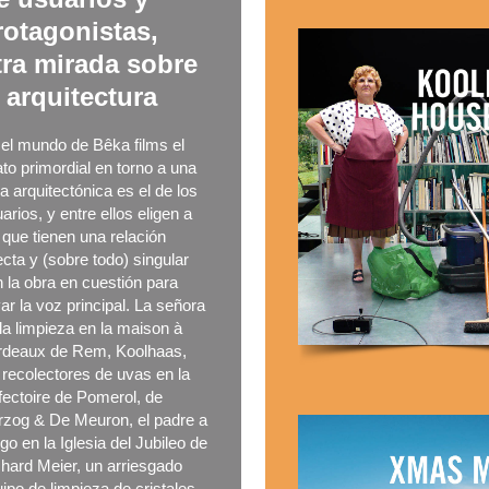
rotagonistas,
tra mirada sobre
a arquitectura
el mundo de Bêka films el
ato primordial en torno a una
a arquitectónica es el de los
arios, y entre ellos eligen a
 que tienen una relación
ecta y (sobre todo) singular
 la obra en cuestión para
var la voz principal. La señora
la limpieza en la maison à
rdeaux de Rem, Koolhaas,
 recolectores de uvas en la
ectoire de Pomerol, de
rzog & De Meuron, el padre a
go en la Iglesia del Jubileo de
hard Meier, un arriesgado
ipo de limpieza de cristales