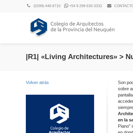
(0299) 448 8710
+54 9 299 630-3332
CONTACT
|R1| «Living Architectures» > N
Volver atrás
Son poc
sobre a
pantall
accedem
siempre
Archite
en la s
Piano” 
en dond