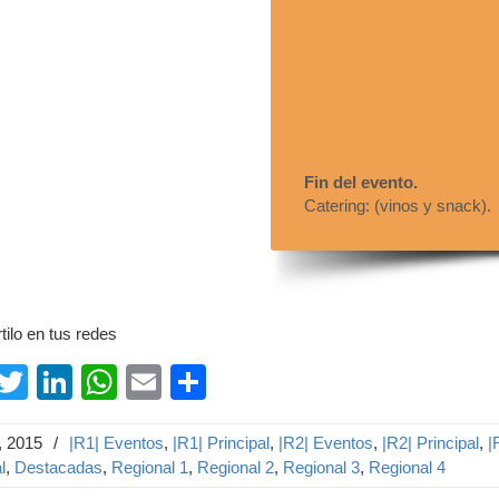
Fin del evento.
Catering: (vinos y snack).
ilo en tus redes
Facebook
Twitter
LinkedIn
WhatsApp
Email
Compartir
, 2015
/
|R1| Eventos
,
|R1| Principal
,
|R2| Eventos
,
|R2| Principal
,
|
l
,
Destacadas
,
Regional 1
,
Regional 2
,
Regional 3
,
Regional 4