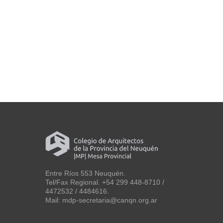
Entre Ríos 553 Neuquén.
Tel/Fax Regional. +54 299 448-8710 /
4472532 / 4484616.
Mail: mdp-secretaria@canqn.org.ar