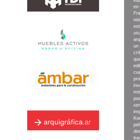
en 
Fra
rel
est
usu
arq
un 
crí
que
edi
cue
pro
in
mis
pod
ser
imp
Koo
pel
dir
tr