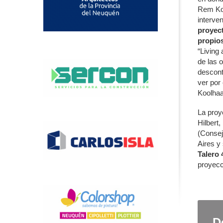
Rem Koo
interve
proyect
propios
“Living 
de las 
descont
ver por
Koolhaa
La proy
Hilbert
(Consej
Aires y 
Talero 
proyecc
D