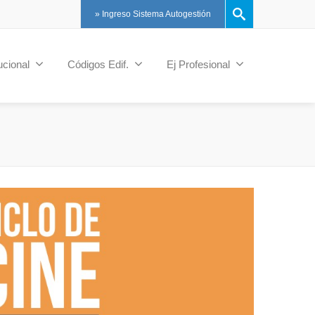
» Ingreso Sistema Autogestión
tucional
Códigos Edif.
Ej Profesional