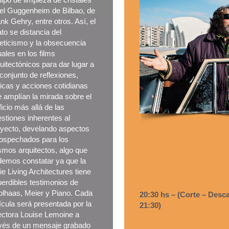
el Guggenheim de Bilbao, de
nk Gehry, entre otros. Así, el
ato se distancia del
eticismo y la obsecuencia
ales en los films
uitectónicos para dar lugar a
conjunto de reflexiones,
ticas y acciones cotidianas
 amplían la mirada sobre el
ficio más allá de las
stiones inherentes al
yecto, develando aspectos
sospechados para los
mos arquitectos, algo que
emos constatar ya que la
ie Living Architectures tiene
erdibles testimonios de
lhaas, Meier y Piano. Cada
20:30 hs – (Corte – Desca
ícula será presentada por la
21:30)
ectora Louise Lemoine a
avés de un mensaje grabado