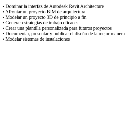
• Dominar la interfaz de Autodesk Revit Architecture
• Afrontar un proyecto BIM de arquitectura
• Modelar un proyecto 3D de principio a fin
• Generar estrategias de trabajo eficaces
• Crear una plantilla personalizada para futuros proyectos
• Documentar, presentar y publicar el diseño de la mejor manera
• Modelar sistemas de instalaciones
DOCENTE:
Arq. Agustina Saluzzi
FECHA
Inicia el miércoles 11/04, dictado días miércoles.
EVALUACIÓN
Los asistentes al taller deberán cumplir con la asistencia de la carga
horaria planteada, esto permitirá expedir al Instituto de
capacitaciones del Colegio de Arquitectos de Neuquén – Regional 1
el certificado del curso correspondiente.