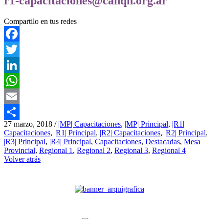
r1-capacitaciones@canqn.org.ar
Compartilo en tus redes
Facebook
Twitter
LinkedIn
WhatsApp
Email
27 marzo, 2018
/
|MP| Capacitaciones
,
|MP| Principal
,
|R1|
Compartir
Capacitaciones
,
|R1| Principal
,
|R2| Capacitaciones
,
|R2| Principal
,
|R3| Principal
,
|R4| Principal
,
Capacitaciones
,
Destacadas
,
Mesa
Provincial
,
Regional 1
,
Regional 2
,
Regional 3
,
Regional 4
Volver atrás