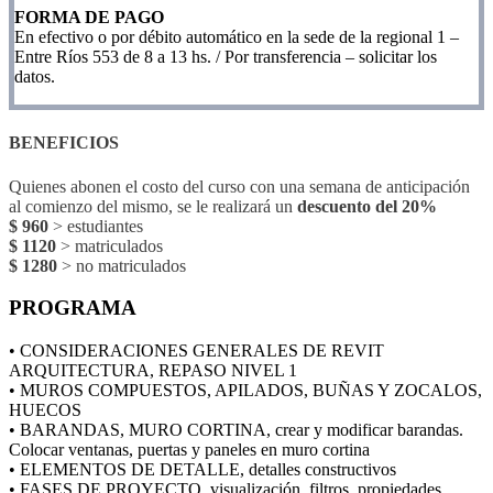
FORMA DE PAGO
En efectivo o por débito automático en la sede de la regional 1 –
Entre Ríos 553 de 8 a 13 hs. / Por transferencia – solicitar los
datos.
BENEFICIOS
Quienes abonen el costo del curso con una semana de anticipación
al comienzo del mismo, se le realizará un
descuento del 20%
$ 960
> estudiantes
$ 1120
> matriculados
$ 1280
> no matriculados
PROGRAMA
• CONSIDERACIONES GENERALES DE REVIT
ARQUITECTURA, REPASO NIVEL 1
• MUROS COMPUESTOS, APILADOS, BUÑAS Y ZOCALOS,
HUECOS
• BARANDAS, MURO CORTINA, crear y modificar barandas.
Colocar ventanas, puertas y paneles en muro cortina
• ELEMENTOS DE DETALLE, detalles constructivos
• FASES DE PROYECTO, visualización, filtros, propiedades,