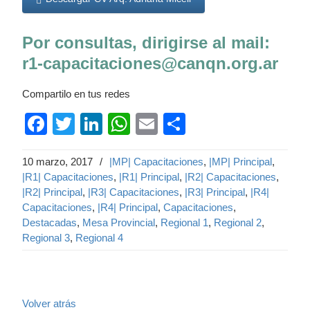
Por consultas, dirigirse al mail:
r1-capacitaciones@canqn.org.ar
Compartilo en tus redes
Facebook
Twitter
LinkedIn
WhatsApp
Email
Compartir
10 marzo, 2017
/
|MP| Capacitaciones
,
|MP| Principal
,
|R1| Capacitaciones
,
|R1| Principal
,
|R2| Capacitaciones
,
|R2| Principal
,
|R3| Capacitaciones
,
|R3| Principal
,
|R4|
Capacitaciones
,
|R4| Principal
,
Capacitaciones
,
Destacadas
,
Mesa Provincial
,
Regional 1
,
Regional 2
,
Regional 3
,
Regional 4
Volver atrás