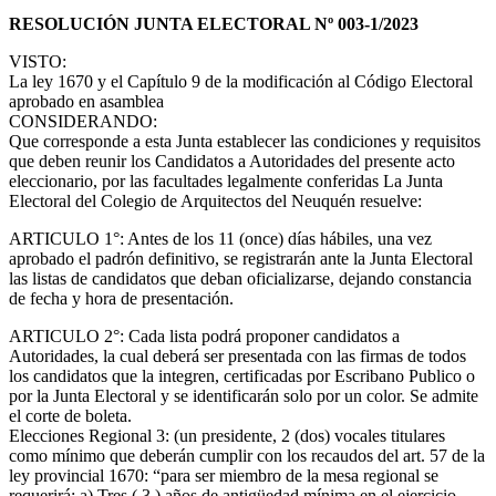
RESOLUCIÓN JUNTA ELECTORAL Nº 003-1/2023
VISTO:
La ley 1670 y el Capítulo 9 de la modificación al Código Electoral
aprobado en asamblea
CONSIDERANDO:
Que corresponde a esta Junta establecer las condiciones y requisitos
que deben reunir los Candidatos a Autoridades del presente acto
eleccionario, por las facultades legalmente conferidas La Junta
Electoral del Colegio de Arquitectos del Neuquén resuelve:
ARTICULO 1°: Antes de los 11 (once) días hábiles, una vez
aprobado el padrón definitivo, se registrarán ante la Junta Electoral
las listas de candidatos que deban oficializarse, dejando constancia
de fecha y hora de presentación.
ARTICULO 2°: Cada lista podrá proponer candidatos a
Autoridades, la cual deberá ser presentada con las firmas de todos
los candidatos que la integren, certificadas por Escribano Publico o
por la Junta Electoral y se identificarán solo por un color. Se admite
el corte de boleta.
Elecciones Regional 3: (un presidente, 2 (dos) vocales titulares
como mínimo que deberán cumplir con los recaudos del art. 57 de la
ley provincial 1670: “para ser miembro de la mesa regional se
requerirá: a) Tres ( 3 ) años de antigüedad mínima en el ejercicio