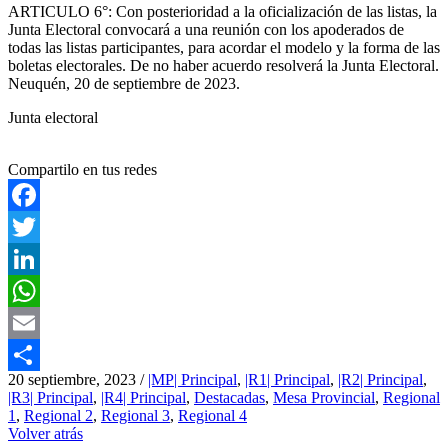
ARTICULO 6°: Con posterioridad a la oficialización de las listas, la
Junta Electoral convocará a una reunión con los apoderados de
todas las listas participantes, para acordar el modelo y la forma de las
boletas electorales. De no haber acuerdo resolverá la Junta Electoral.
Neuquén, 20 de septiembre de 2023.
Junta electoral
Compartilo en tus redes
Facebook
Twitter
LinkedIn
WhatsApp
Email
20 septiembre, 2023
/
|MP| Principal
,
|R1| Principal
,
|R2| Principal
,
Compartir
|R3| Principal
,
|R4| Principal
,
Destacadas
,
Mesa Provincial
,
Regional
1
,
Regional 2
,
Regional 3
,
Regional 4
Volver atrás