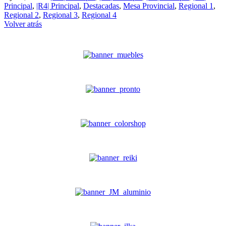
Compartir
Principal
,
|R4| Principal
,
Destacadas
,
Mesa Provincial
,
Regional 1
,
Regional 2
,
Regional 3
,
Regional 4
Volver atrás