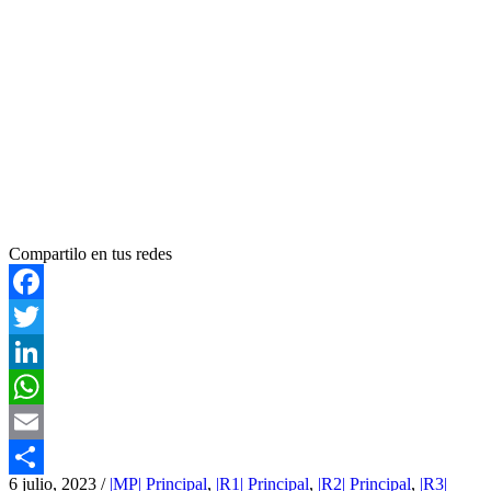
Compartilo en tus redes
Facebook
Twitter
LinkedIn
WhatsApp
Email
6 julio, 2023
/
|MP| Principal
,
|R1| Principal
,
|R2| Principal
,
|R3|