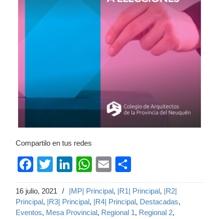
Compartilo en tus redes
Facebook
Twitter
LinkedIn
WhatsApp
Email
Compartir
16 julio, 2021
/
|MP| Principal
,
|R1| Principal
,
|R2|
Principal
,
|R3| Principal
,
|R4| Principal
,
Destacadas
,
Eventos
,
Mesa Provincial
,
Regional 1
,
Regional 2
,