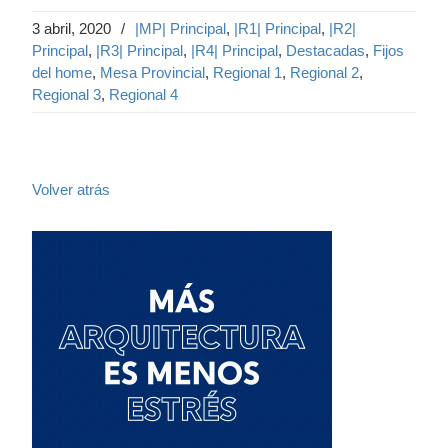
3 abril, 2020
/
|MP| Principal
,
|R1| Principal
,
|R2|
Principal
,
|R3| Principal
,
|R4| Principal
,
Destacadas
,
Fijos
del home
,
Mesa Provincial
,
Regional 1
,
Regional 2
,
Regional 3
,
Regional 4
Volver atrás